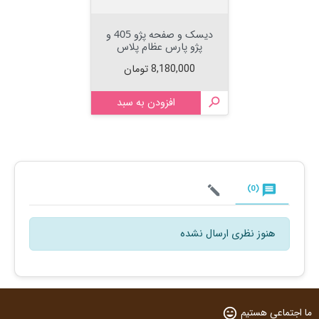
دیسک و صفحه پژو 405 و
پژو پارس عظام پلاس
قیمت
8,180,000 تومان

افزودن به سبد
(0)