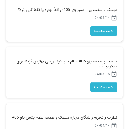
علائم خرابی دیسک و صفحه پژو 405 + زمان تعویض
today
04/03/06
ادامه مطلب
دیسک و صفحه پری دمپر پژو 405؛ واقعاً بهتره یا فقط گرون‌تره؟
today
04/03/14
ادامه مطلب
دیسک و صفحه پژو 405 عظام یا والئو؟ بررسی بهترین گزینه برای
خودروی شما
today
04/03/16