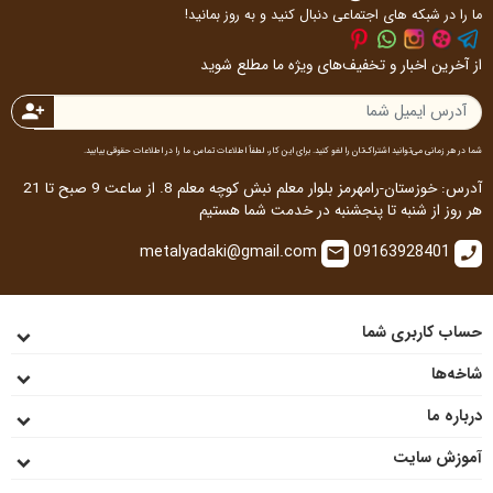
create
comment
هنوز نظری ارسال نشده
ما اجتماعی هستیم
sentiment_very_satisfied
ما را در شبکه های اجتماعی دنبال کنید و به روز بمانید!
از آخرین اخبار و تخفیف‌های ویژه ما مطلع شوید
person_add
شما در هر زمانی می‌توانید اشتراک‌تان را لغو کنید. برای این کار، لطفاً اطلاعات تماس ما را در اطلاعات حقوقی بیابید.
آدرس: خوزستان-رامهرمز بلوار معلم نبش کوچه معلم 8. از ساعت 9 صبح تا 21
هر روز از شنبه تا پنجشنبه در خدمت شما هستیم
metalyadaki@gmail.com
09163928401
email
call