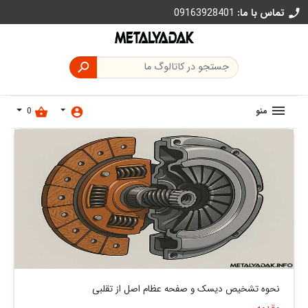
تماس با ما:
09163928401
call

منو
0
shopping_basket
account_circle
نحوه تشخیص دیسک و صفحه عظام اصل از تقلبی
مقدمه