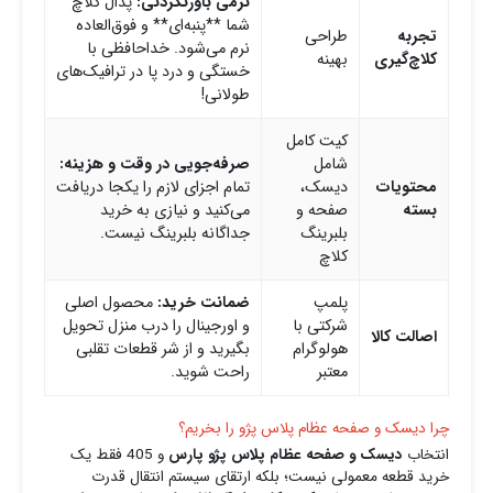
نرمی باورنکردنی:
پدال کلاچ
شما **پنبه‌ای** و فوق‌العاده
تجربه
طراحی
نرم می‌شود. خداحافظی با
کلاچ‌گیری
بهینه
خستگی و درد پا در ترافیک‌های
طولانی!
کیت کامل
شامل
صرفه‌جویی در وقت و هزینه:
محتویات
دیسک،
تمام اجزای لازم را یکجا دریافت
بسته
صفحه و
می‌کنید و نیازی به خرید
بلبرینگ
جداگانه بلبرینگ نیست.
کلاچ
پلمپ
ضمانت خرید:
محصول اصلی
شرکتی با
و اورجینال را درب منزل تحویل
اصالت کالا
هولوگرام
بگیرید و از شر قطعات تقلبی
معتبر
راحت شوید.
چرا دیسک و صفحه عظام پلاس پژو را بخریم؟
انتخاب
دیسک و صفحه عظام پلاس پژو پارس
و 405 فقط یک
خرید قطعه معمولی نیست؛ بلکه ارتقای سیستم انتقال قدرت