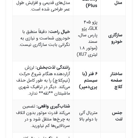
مدل
مدل‌های قدیمی و افزایش طول
Plus)
عمر طراحی شده است.
پژو ۴۰۵
GLX، پژو
خیال راحت:
دقیقاً منطبق با
سازگاری
پارس سال،
خودروی شماست و نیازی به
خودرو
سمند
نگرانی بابت سازگاری نیست.
(موتور ۱.۸
لیتری XU7)
رانندگی لذت‌بخش:
لرزش
ساختار
۶ فنر (با
آزاردهنده هنگام شروع حرکت
صفحه
سیستم
(نیم‌کلاچ) را به طور کامل حذف
کلاچ
پری‌دمپر)
می‌کند. دیگر در ترافیک شهری
ماشینتان **تقه** ندارد.
شتاب‌گیری واقعی:
تضمین
جنس
متریال آلی
می‌کند قدرت موتور بدون اتلاف
لنت
با دوام بالا
به چرخ‌ها منتقل شود و در
سربالایی‌ها کم نیاورید.