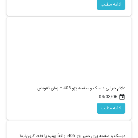
ادامه مطلب
علائم خرابی دیسک و صفحه پژو 405 + زمان تعویض
04/03/06
today
ادامه مطلب
دیسک و صفحه پری دمپر پژو 405؛ واقعاً بهتره یا فقط گرون‌تره؟