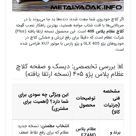
اگر کلاچ خودروی شما سفت شده، دنده‌ها بد جا می‌روند یا در
سربالایی‌ها با افت شتاب مواجه هستید، بهترین راهکار نصب
کیت
کلاچ عظام پلاس 405
است. این محصول نسخه ارتقا یافته (Plus)
شرکت عظام است که دقیقاً برای رفع لرزش و خشکی کلاچ در
خودروهای پژو 405 GLX و پژو پارس با موتور XU7 طراحی شده
است.
📊 بررسی تخصصی: دیسک و صفحه کلاچ
عظام پلاس پژو ۴۰۵ (نسخه ارتقا یافته)
مشخصه
این ویژگی چه سودی برای
فنی
توضیحات
شما دارد؟ (اهمیت برای
(جزئیات
محصول
مشتری)
کالا)
انتخاب مطمئن:
نسخه جدید
عظام پلاس
برند و
عظام که برای رفع نقاط ضعف
(EZAM