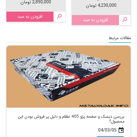
قیمت
2,890,000 تومان
قیمت
4,230,000 تومان

افزودن به سبد

افزودن به سبد
مقالات مرتبط
بررسی دیسک و صفحه پژو 405 عظام و دلیل پر فروش بودن این
محصول؟
04/03/05
today