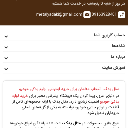
هر روز از شنبه تا پنجشنبه در خدمت شما هستیم
metalyadaki@gmail.com
09163928401
email
call
حساب کاربری شما
شاخه‌ها
درباره ما
آموزش سایت
متال یدک: انتخاب مطمئن برای خرید اینترنتی لوازم یدکی خودرو
در دنیای امروز، پیدا کردن یک فروشگاه اینترنتی معتبر برای
خرید لوازم
یدکی خودرو
اهمیت زیادی دارد. متال یدک با ارائه مجموعه‌ای کامل از
قطعات و لوازم جانبی خودرو، توانسته به یکی از گزینه‌های اصلی
خریداران تبدیل شود.
تنوع بالای محصولات در
متال یدک
باعث شده رانندگان انواع خودروها