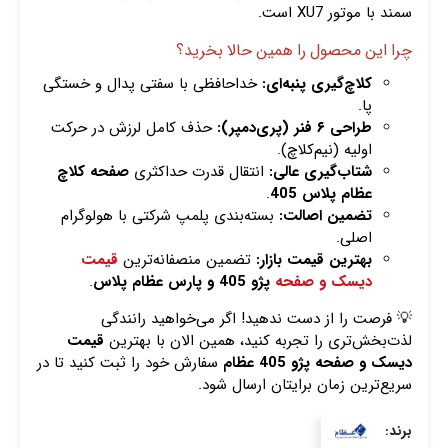
سمند با موتور XU7 است.
چرا این محصول را همین حالا بخرید؟
کلاچ‌گیری پنبه‌ای:
خداحافظی با سفتی پدال و خستگی
پا.
طراحی ۶ فنر (پری‌دمپر):
حذف کامل لرزش در حرکت
اولیه (نیم‌کلاچ).
شتاب‌گیری عالی:
انتقال قدرت حداکثری
صفحه کلاچ
عظام پلاس 405
.
تضمین اصالت:
بسته‌بندی پلمپ شرکتی با هولوگرام
اصلی.
بهترین قیمت بازار:
تضمین منصفانه‌ترین
قیمت
دیسک و صفحه
پژو 405 و پارس عظام پلاس
.
💡 فرصت را از دست ندهید! اگر می‌خواهید رانندگی
لذت‌بخش‌تری را تجربه کنید، همین الان با بهترین
قیمت
دیسک و صفحه پژو 405 عظام
سفارش خود را ثبت کنید تا در
سریع‌ترین زمان برایتان ارسال شود.
برند: