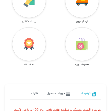
ارسال سریع
پرداخت آنلاین
تخفیفات ویژه
اصالت کالا
description
توضیحات
view_list
جزییات محصول
نظرات
خرید و قیمت دیسک و صفحه عظام پلاس پژو 405 و پارس (کیت