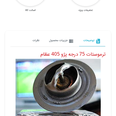
تخفیفات ویژه
اصالت کالا
description
توضیحات
view_list
جزییات محصول
نظرات
ترموستات 75 درجه پژو 405 عظام