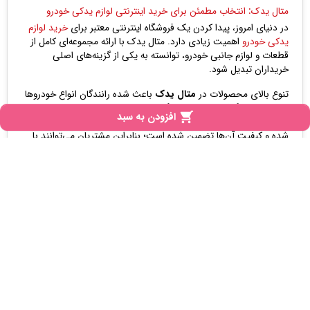
متال یدک: انتخاب مطمئن برای خرید اینترنتی لوازم یدکی خودرو
در دنیای امروز، پیدا کردن یک فروشگاه اینترنتی معتبر برای
خرید لوازم
یدکی خودرو
اهمیت زیادی دارد. متال یدک با ارائه مجموعه‌ای کامل از
قطعات و لوازم جانبی خودرو، توانسته به یکی از گزینه‌های اصلی
خریداران تبدیل شود.
تنوع بالای محصولات در
متال یدک
باعث شده رانندگان انواع خودروها
از پژو و پراید گرفته تا سمند و دیگر مدل‌ها بتوانند قطعات موردنیاز خود

افزودن به سبد
را به راحتی پیدا کنند. تمامی محصولات با استانداردهای معتبر عرضه
شده و کیفیت آن‌ها تضمین شده است؛ بنابراین مشتریان می‌توانند با
اطمینان از اصالت کالا خرید کنند.
علاوه بر کیفیت، تجربه خرید آسان نیز یکی از مزیت‌های بزرگ متال
یدک است. طراحی کاربرپسند سایت، روش‌های پرداخت امن و
پشتیبانی پس از فروش حرفه‌ای، خیال خریداران را در هر مرحله راحت
می‌کند.
اگر به دنبال یک فروشگاه اینترنتی لوازم یدکی خودرو هستید که هم
کیفیت و هم خدمات عالی ارائه دهد،
متال یدک
انتخابی هوشمندانه و
مطمئن برای شماست.