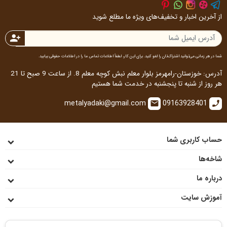
از آخرین اخبار و تخفیف‌های ویژه ما مطلع شوید
person_add
شما در هر زمانی می‌توانید اشتراک‌تان را لغو کنید. برای این کار، لطفاً اطلاعات تماس ما را در اطلاعات حقوقی بیابید.
آدرس: خوزستان-رامهرمز بلوار معلم نبش کوچه معلم 8. از ساعت 9 صبح تا 21
هر روز از شنبه تا پنجشنبه در خدمت شما هستیم
metalyadaki@gmail.com
09163928401
email
call
حساب کاربری شما
شاخه‌ها
درباره ما
آموزش سایت