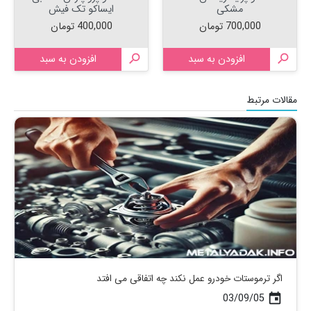
مشکی
ایساکو تک فیش
قیمت
قیمت
700,000 تومان
400,000 تومان

افزودن به سبد

افزودن به سبد
مقالات مرتبط
اگر ترموستات خودرو عمل نکند چه اتفاقی می افتد
03/09/05
today