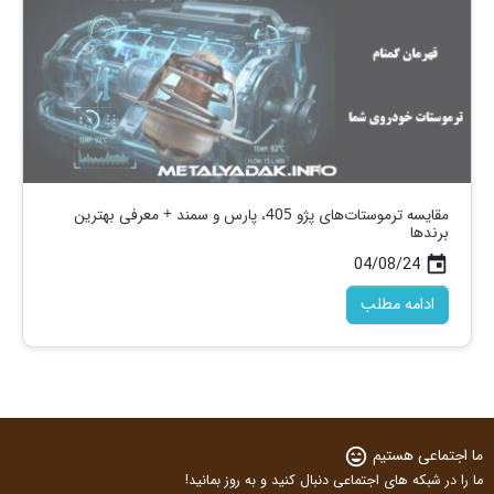
مقایسه ترموستات‌های پژو 405، پارس و سمند + معرفی بهترین
برندها
04/08/24
today
ادامه مطلب
ما اجتماعی هستیم
sentiment_very_satisfied
ما را در شبکه های اجتماعی دنبال کنید و به روز بمانید!