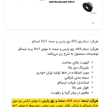

هرزگرد دینام پژو 405 پژو پارس و سمند XU7 ایساکو
هرزگرد دینام 405، پژو پارس و سمند با موتور XU7 برند ایساکو
توضیحات محصول به شرح زیر می‌باشد:
کیفیت بالای ساخت
بلبرینگ دور بالا
مورد استفاده در خط تولید ایران خودرو
بسته بندی شرکتی
استاندارد شرکت ایساکو
طول عمر بالا
مقاوم در برابر گرما و رطوبت
هرزگرد تسمه
دینام 405
، سمند و پژو پارس
با موتور ایکس یو سون
مارک ایساکو یا شرکتی قابل نصب روی تمامی خودرو‌ها با موتور xu7