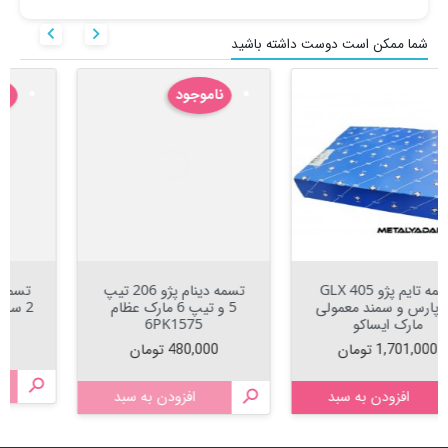


شما ممکن است دوست داشته باشید
ناموجود
ناموجود
تسمه دینام پژو 206 تیپ
تسمه دینام پژو 206 تیپ
5 و تیپ 6 مارک عظام
2 سایز 6PK1565 میتسوبا
6PK1575
قیمت
570,000 تومان
قیمت
480,000 تومان

افزودن به سبد

افزودن به سبد