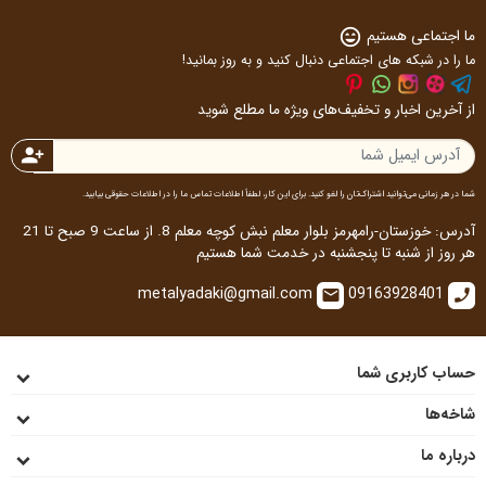
ما اجتماعی هستیم
sentiment_very_satisfied
ما را در شبکه های اجتماعی دنبال کنید و به روز بمانید!
از آخرین اخبار و تخفیف‌های ویژه ما مطلع شوید
person_add
شما در هر زمانی می‌توانید اشتراک‌تان را لغو کنید. برای این کار، لطفاً اطلاعات تماس ما را در اطلاعات حقوقی بیابید.
آدرس: خوزستان-رامهرمز بلوار معلم نبش کوچه معلم 8. از ساعت 9 صبح تا 21
هر روز از شنبه تا پنجشنبه در خدمت شما هستیم
metalyadaki@gmail.com
09163928401
email
call
حساب کاربری شما
شاخه‌ها
درباره ما