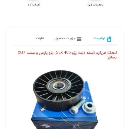
تخفیفات ویژه
اصالت کالا
description
توضیحات
view_list
جزییات محصول
نظرات
غلطک هرزگرد تسمه دینام پژو 405 GLX، پژو پارس و سمند XU7
ایساکو