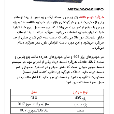
هرزگرد دینام 405
، پژو پارس و سمند ایکس یو سون از برند ایساکو
یکی از باکیفیت ترین هرزگردهای بازار برای خودرو 405،سمند و پژو
پارس با موتور ایکس یو 7 می‌باشد که این محصول روی خط تولید
شرکت ایران خودرو استفاده می‌شود. هرزگرد دینام با برند ایساکو
دارای بلبرینگ دور بالا می‌باشد که باعث عدم گرم شدن بیش از حد
هرزگرد می‌شود و این مورد باعث افزایش طول عمر هرزگرد دینام
می‌گردد.
در خودروهای پژو 405 و سایر خودروهای هم‌رده مانند پژو پارس و
سمند
XU7
، غلطک هرزگرد تسمه دینام یکی از اجزای مهم در سیستم
تسمه موتور خودرو است که نقش حیاتی در عملکرد صحیح و عمر
تسمه دینام دارد. غلطک هرزگرد (یا تنظیم کننده فشار تسمه)
مسئولیت تنظیم و کشیدن تسمه دینام را دارد تا فشار مناسب در
طول عمر تسمه تضمین شود.
نوع خودرو
مدل
پژو 405
GLX
پژو پارس
سال/دوگانه سوز XU7
سمند
LX/SE/سورن XU7