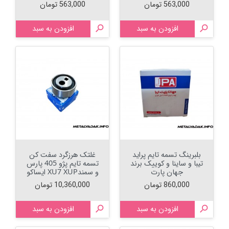
قیمت
قیمت
563,000 تومان
563,000 تومان

افزودن به سبد

افزودن به سبد
بلبرینگ تسمه تایم پراید
غلتک هرزگرد سفت کن
تیبا و ساینا و کوییک برند
تسمه تایم پژو 405 پارس
جهان پارت
و سمندXU7 XUP ایساکو
قیمت
قیمت
860,000 تومان
10,360,000 تومان

افزودن به سبد

افزودن به سبد