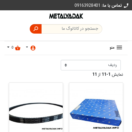
تماس با ما:
09163928401
call

منو
0
shopping_basket
account_circle
نمایش
1-11
از
11