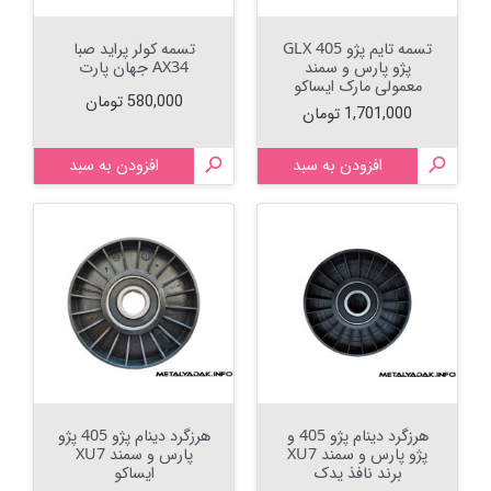
تسمه تایم پژو 405 GLX
تسمه کولر پراید صبا
پژو پارس و سمند
AX34 جهان پارت
معمولی مارک ایساکو
قیمت
580,000 تومان
قیمت
1,701,000 تومان

افزودن به سبد

افزودن به سبد
هرزگرد دینام پژو 405 و
هرزگرد دینام پژو 405 پژو
پژو پارس و سمند XU7
پارس و سمند XU7
برند نافذ یدک
ایساکو