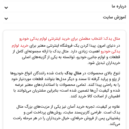
انرژی چرخشی را از موتور به دینام، کمپرسور کولر، واترپمپ و
درباره ما
سایر بخش‌ها منتقل می‌کند. انتخاب یک تسمه باکیفیت می‌تواند
عمر مفید خودرو را افزایش دهد و از خرابی‌های پرهزینه جلوگیری
آموزش سایت
کند.
انواع تسمه خودرو
1. تسمه تایم: وظیفه کنترل زمان‌بندی باز و بسته شدن سوپاپ‌ها
متال یدک: انتخاب مطمئن برای خرید اینترنتی لوازم یدکی خودرو
در موتور را دارد.
در دنیای امروز، پیدا کردن یک فروشگاه اینترنتی معتبر برای
خرید لوازم
یدکی خودرو
اهمیت زیادی دارد. متال یدک با ارائه مجموعه‌ای کامل از
2. تسمه دینام: نیروی موتور را به دینام، کمپرسور کولر و واترپمپ
قطعات و لوازم جانبی خودرو، توانسته به یکی از گزینه‌های اصلی
منتقل می‌کند.
خریداران تبدیل شود.
3. تسمه کولر: فقط مخصوص سیستم تهویه خودرو است.
تنوع بالای محصولات در
متال یدک
باعث شده رانندگان انواع خودروها
از پژو و پراید گرفته تا سمند و دیگر مدل‌ها بتوانند قطعات موردنیاز خود
4. تسمه هیدرولیک: برای خودروهایی که فرمان هیدرولیک
را به راحتی پیدا کنند. تمامی محصولات با استانداردهای معتبر عرضه
دارند، استفاده می‌شود.
شده و کیفیت آن‌ها تضمین شده است؛ بنابراین مشتریان می‌توانند با
بهترین مارک تسمه تایم برای پراید، پژو و سمند
اطمینان از اصالت کالا خرید کنند.
استفاده از تسمه تایم باکیفیت برای عملکرد صحیح موتور و
علاوه بر کیفیت، تجربه خرید آسان نیز یکی از مزیت‌های بزرگ متال
جلوگیری از هزینه‌های تعمیر جدی بسیار حیاتی است. در ادامه
یدک است. طراحی کاربرپسند سایت، روش‌های پرداخت امن و
چند برند معتبر و پرطرفدار برای خودروهای پراید، پژو و سمند
پشتیبانی پس از فروش حرفه‌ای، خیال خریداران را در هر مرحله راحت
معرفی می‌شود:
می‌کند.