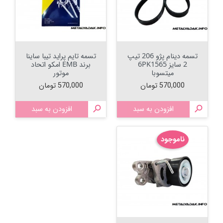
تسمه دینام پژو 206 تیپ
تسمه تایم پراید تیبا ساینا
2 سایز 6PK1565
برند EMB امکو اتحاد
میتسوبا
موتور
قیمت
قیمت
570,000 تومان
570,000 تومان

افزودن به سبد

افزودن به سبد
ناموجود