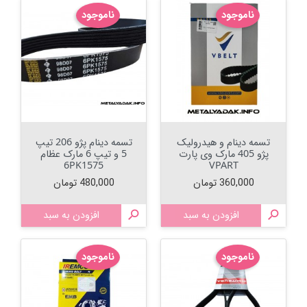
ناموجود
ناموجود
تسمه دینام و هیدرولیک
تسمه دینام پژو 206 تیپ
پژو 405 مارک وی پارت
5 و تیپ 6 مارک عظام
6PK1575
VPART
قیمت
قیمت
360,000 تومان
480,000 تومان

افزودن به سبد

افزودن به سبد
ناموجود
ناموجود