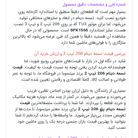
شماره فنی و مشخصات دقیق محصول
بسیار مهم است که قطعه‌ای دقیقاً منطبق با استاندارد کارخانه روی
خودرو نصب کنید. تسمه دینام در ابعاد و سایزهای مختلفی تولید
می‌شود، اما برای موتور TU3 که بر روی 206 تیپ 2 و تیپ 3 نصب
هست، سایز استاندارد
6PK1565
است. محصولی که در حال
مشاهده آن هستید دقیقاً با همین کد فنی عرضه می‌شود که بالاترین
سازگاری را با فولی‌های ماشین شما دارد.
بررسی قیمت تسمه دینام 206 تیپ 2 و ارزش خرید آن
شاید در نگاه اول در بازار با قیمت‌های متنوعی روبرو شوید، اما
هوشمندانه خرید کردن یعنی توجه به نسبت قیمت به کیفیت.
قیمت
تسمه دینام 206 تیپ 2
برند میتسوبا در فروشگاه ما، با توجه به عمر
طولانی و اصالت کالا، کاملاً اقتصادی و رقابتی تعیین شده است.
بسیاری از رانندگان به دلیل ارزان بودن اجناس تقلبی، فریب
می‌خورند و مجبور می‌شوند در کمتر از چند ماه، دوباره هزینه مکانیک
و خرید قطعه را بپردازند. اما شما با پرداخت منصفانه‌ترین
قیمت
تسمه دینام پژو 206 تیپ 2
برای برند معتبر میتسوبا، تا مدت‌ها از
تعویض مجدد بی‌نیاز می‌شوید. ما واسطه‌ها را حذف کرده‌ایم تا شما
بتوانید با بهترین قیمت بازار، جنسی درجه یک را روی ماشین خود
نصب کنید.