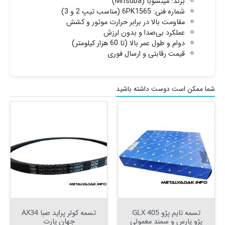
برند: میتسوبا (Mitsuba)
شماره فنی: 6PK1565 (مناسب تیپ 2 و 3)
مقاومت بالا در برابر حرارت موتور و کشش
عملکرد بی‌صدا و بدون لرزش
دوام و طول عمر بالا (تا 60 هزار کیلومتر)
قیمت رقابتی و ارسال فوری
شما ممکن است دوست داشته باشید
تسمه تایم پژو 405 GLX
تسمه کولر پراید صبا AX34
پژو پارس و سمند معمولی
جهان پارت