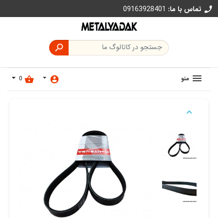
تماس با ما:
09163928401
call

منو
0
shopping_basket
account_circle
