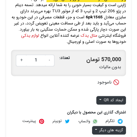
ژاپنی است و کیفیت بسیار خوبی را به شما ارائه میدهد. تسمه دینام
در پژو 206 تیپ 2 و تیپ 3 که از موتور TU3 بهره می‌برند دارای
سایزی معادل
6pk1565
است و جزء قطعات مصرفی در این خودرو به
حساب می‌آید و باید بعد از طی مسافت معینی تعویض گردد، در غیر
این صورت دچار پارگی شده و ممکن خسارت سنگینی به بار بیاورد.
فروشگاه اینترنتی
متال یدک
عرضه کننده آنلاین انواع
لوازم یدکی
خودروها به صورت اصلی و اورجینال.
تعداد:
570,000 تومان
+
-
بدون مالیات

ناموجود
ایجاد کد QR
اشتراک گذاری این محصول با دیگران
تلگرام
توییتر
پینترست
واتساپ
گزینه های دیگر