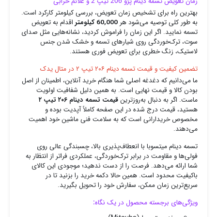
زمان تعویض تسمه دینام پژو 206 تیپ 2 و علائم خرابی
بهترین راه برای تشخیص زمان تعویض، بررسی کیلومتر کارکرد است.
به طور کلی توصیه می‌شود هر
60,000 کیلومتر
اقدام به تعویض
تسمه نمایید. اگر این زمان را فراموش کردید، نشانه‌هایی مثل صدای
سوت، ترک‌خوردگی روی شیارهای تسمه و خشک شدن جنس
لاستیک، زنگ خطری برای تعویض فوری هستند.
تضمین کیفیت و قیمت تسمه دینام ۲۰۶ تیپ ۲ در متال یدک
ما می‌دانیم که دغدغه اصلی شما هنگام خرید آنلاین، اطمینان از اصل
بودن کالا و قیمت نهایی است. به همین دلیل شفافیت اولویت
ماست. اگر به دنبال به‌روزترین
قیمت تسمه دینام ۲۰۶ تیپ ۲
هستید، قیمت درج شده در این صفحه کاملاً آپدیت بوده و
مخصوص خریدارانی است که به سلامت فنی ماشین خود اهمیت
می‌دهند.
تسمه دینام میتسوبا با انعطاف‌پذیری بالا، چسبندگی عالی روی
فولی‌ها و مقاومت در برابر ترک‌خوردگی، عملکردی فراتر از انتظار به
شما ارائه می‌دهد. فرصت را از دست ندهید؛ موجودی این کالای
باکیفیت محدود است. همین حالا دکمه خرید را بزنید تا در
سریع‌ترین زمان ممکن، سفارش خود را تحویل بگیرید.
ویژگی‌های برجسته محصول در یک نگاه: