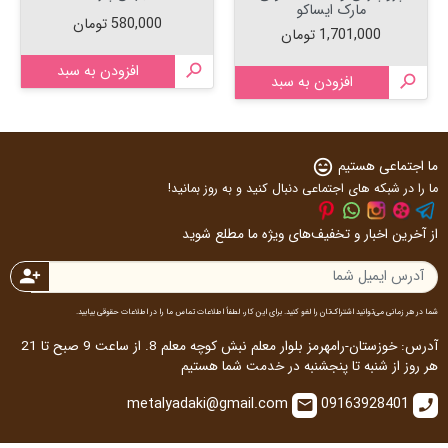
مارک ایساکو
قیمت
580,000 تومان
قیمت
1,701,000 تومان

افزودن به سبد

افزودن به سبد
ما اجتماعی هستیم
sentiment_very_satisfied
ما را در شبکه های اجتماعی دنبال کنید و به روز بمانید!
از آخرین اخبار و تخفیف‌های ویژه ما مطلع شوید
person_add
شما در هر زمانی می‌توانید اشتراک‌تان را لغو کنید. برای این کار، لطفاً اطلاعات تماس ما را در اطلاعات حقوقی بیابید.
آدرس: خوزستان-رامهرمز بلوار معلم نبش کوچه معلم 8. از ساعت 9 صبح تا 21
هر روز از شنبه تا پنجشنبه در خدمت شما هستیم
metalyadaki@gmail.com
09163928401
email
call