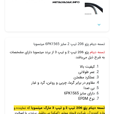

تسمه دینام پژو 206 تیپ 2 سایز 6PK1565 میتسوبا
تسمه دینام
پژو 206 تیپ 2 و تیپ 3 از برند میتسوبا دارای مشخصات
به شرح ذیل می‌باشد:
کیفیت بالا
عمر طولانی
عملکرد مطمئن
مقاوم در برابر گرما، چربی و روغن، گرد و غبار
بی صدا
دارای سایز 6PK1565
نوع EPDM
تسمه دینام پژو 206 تیپ 2 و تیپ 3 مارک میتسوبا
که نماینده و
وارد کننده آن شرکت اتحاد موتور (امکو) می‌باشد
، برندی با اصالت