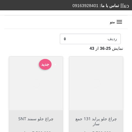
اس با ما:
09163928401
منو
یش
25-36
از
43
جدید
چراغ جلو پراید 131 جمع
چراغ جلو سمند SNT
ساز