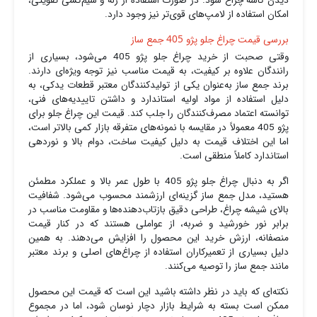
دیدن کاسه چراغ شود. در صورت استفاده از رله و سیم‌کشی تقویتی،
امکان استفاده از لامپ‌های قوی‌تر نیز وجود دارد.
بررسی قیمت چراغ جلو پژو 405 جمع ساز
وقتی صحبت از خرید چراغ جلو پژو 405 می‌شود، بسیاری از
رانندگان علاوه بر کیفیت، به قیمت مناسب نیز توجه ویژه‌ای دارند.
برند جمع ساز به‌عنوان یکی از تولیدکنندگان معتبر قطعات یدکی، به
دلیل استفاده از مواد اولیه استاندارد و داشتن تاییدیه‌های فنی،
توانسته اعتماد مصرف‌کنندگان را جلب کند. قیمت این چراغ جلو برای
پژو 405 معمولاً در مقایسه با نمونه‌های متفرقه بازار کمی بالاتر است،
اما این اختلاف قیمت به دلیل کیفیت ساخت، دوام بالا و نوردهی
استاندارد کاملاً منطقی است.
اگر به دنبال چراغ جلو پژو 405 با طول عمر بالا و عملکرد مطمئن
هستید، مدل جمع ساز گزینه‌ای ارزشمند محسوب می‌شود. شفافیت
بالای شیشه چراغ، طراحی دقیق بازتاب‌دهنده‌ها و مقاومت مناسب در
برابر نور خورشید و ضربه، از عواملی هستند که در کنار قیمت
منصفانه، ارزش خرید این محصول را افزایش می‌دهند. به همین
دلیل بسیاری از تعمیرکاران استفاده از چراغ‌های اصلی و برند معتبر
مانند جمع ساز را توصیه می‌کنند.
نکته‌ای که باید در نظر داشته باشید این است که قیمت این محصول
ممکن است بسته به شرایط بازار دچار نوسان شود، اما در مجموع