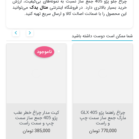
چراغ جلو پژو 405 جمع ساز نسبت به نمونه‌های بی‌کیفیت، ارزش
خرید بسیار بالاتری دارد. در فروشگاه اینترنتی
متال یدک
می‌توانید
این محصول را با ضمانت اصالت کالا و ارسال سریع تهیه کنید.


شما ممکن است دوست داشته باشید
ناموجود
چراغ راهنما پژو 405 GLX
کیت مدار چراغ خطر عقب
مارک جمع ساز سمت چپ
پژو 405 جمع ساز سمت
و راست
چپ و سمت راست
قیمت
قیمت
770,000 تومان
385,000 تومان