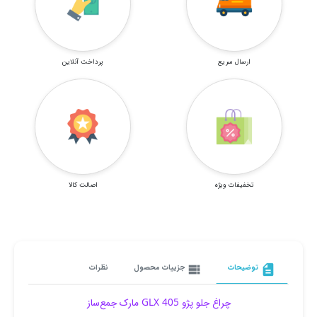
ارسال سریع
پرداخت آنلاین
تخفیفات ویژه
اصالت کالا
description
توضیحات
view_list
جزییات محصول
نظرات
چراغ جلو پژو 405 GLX مارک جمع‌ساز