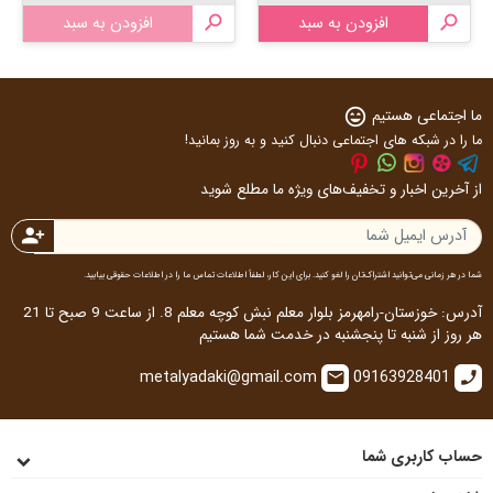

افزودن به سبد

افزودن به سبد
ما اجتماعی هستیم
sentiment_very_satisfied
ما را در شبکه های اجتماعی دنبال کنید و به روز بمانید!
از آخرین اخبار و تخفیف‌های ویژه ما مطلع شوید
person_add
شما در هر زمانی می‌توانید اشتراک‌تان را لغو کنید. برای این کار، لطفاً اطلاعات تماس ما را در اطلاعات حقوقی بیابید.
آدرس: خوزستان-رامهرمز بلوار معلم نبش کوچه معلم 8. از ساعت 9 صبح تا 21
هر روز از شنبه تا پنجشنبه در خدمت شما هستیم
metalyadaki@gmail.com
09163928401
email
call
حساب کاربری شما