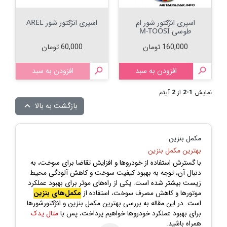
اسپری انژکتور شور ام
اسپری انژکتور شور AREL
طوسی M-TOOSI
قیمت
قیمت
160,000 تومان
60,000 تومان

افزودن به سبد

افزودن به سبد
نمایش
1-2
از
2
آیتم
بازگشت به بالا

مکمل بنزین
بهترین مکمل بنزین
با گسترش استفاده از خودروها و افزایش تقاضا برای سوخت، به
دنبال آن، توجه به بهبود کیفیت سوخت و کاهش آلودگی محیط
زیست بیشتر شده است. یکی از راه‌های موثر برای بهبود عملکرد
موتورها و کاهش مصرف سوخت، استفاده از
مکمل‌های بنزین
است. در این مقاله به بررسی بهترین مکمل بنزین و انژکتورشورها
برای بهبود عملکرد خودروها خواهیم پرداخت، پس با
متال یدک
همراه باشید.