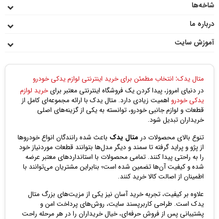
موجود در بازار، به نظر می‌رسد که مکمل‌هایی که ترکیبات
شاخه‌ها
استاندارد و افزاینده اکتان دارند و بهره‌وری سوخت را بهبود
می‌بخشند، بهترین گزینه برای استفاده در خودروها هستند. این
درباره ما
مکمل‌ها علاوه بر افزایش بهره‌وری سوخت، به تمیزکنندگی موتور
آموزش سایت
و کاهش آلودگی هم کمک می‌کنند و همچنین سازگاری بالایی با
موتورهای مختلف دارند.
مکمل بنزین برای موتورسیکلت
متال یدک: انتخاب مطمئن برای خرید اینترنتی لوازم یدکی خودرو
با پیشرفت فناوری و افزایش استفاده از موتورسیکلت‌ها به عنوان
در دنیای امروز، پیدا کردن یک فروشگاه اینترنتی معتبر برای
خرید لوازم
یک وسیله نقلیه پرکاربرد، تلاش‌های زیادی برای بهبود عملکرد و
یدکی خودرو
اهمیت زیادی دارد. متال یدک با ارائه مجموعه‌ای کامل از
بهینه‌سازی کارایی موتورها صورت گرفته است. یکی از روش‌هایی
قطعات و لوازم جانبی خودرو، توانسته به یکی از گزینه‌های اصلی
که برای بهبود عملکرد موتورسیکلت‌ها مطرح شده، استفاده از
خریداران تبدیل شود.
مکمل‌های بنزین است. در ادامه، به بررسی تأثیرات و مزایای
استفاده از مکمل‌های بنزین برای موتورسیکلت می‌پردازیم.
تنوع بالای محصولات در
متال یدک
باعث شده رانندگان انواع خودروها
از پژو و پراید گرفته تا سمند و دیگر مدل‌ها بتوانند قطعات موردنیاز خود
مکمل‌های بنزین، موادی هستند که به بنزین اضافه می‌شوند تا
را به راحتی پیدا کنند. تمامی محصولات با استانداردهای معتبر عرضه
عملکرد موتور و کارایی آن را بهبود بخشند. این مواد ممکن است
شده و کیفیت آن‌ها تضمین شده است؛ بنابراین مشتریان می‌توانند با
شامل ترکیبات شیمیایی مختلفی باشند که به‌طور مستقیم به
اطمینان از اصالت کالا خرید کنند.
مخلوط بنزین افزوده می‌شوند یا به صورت مکمل‌های جانبی
مصرف می‌شوند.
علاوه بر کیفیت، تجربه خرید آسان نیز یکی از مزیت‌های بزرگ متال
یدک است. طراحی کاربرپسند سایت، روش‌های پرداخت امن و
تأثیرات مثبت مکمل‌های بنزین برای موتورسیکلت
پشتیبانی پس از فروش حرفه‌ای، خیال خریداران را در هر مرحله راحت
افزایش عملکرد و توانایی موتور: برخی از مکمل‌های