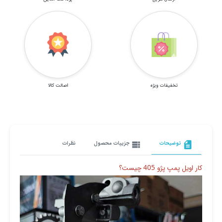
تخفیفات ویژه
اصالت کالا
description
توضیحات
view_list
جزییات محصول
نظرات
کار اویل پمپ پژو 405 چیست؟