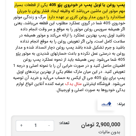
پمپ روغن یا اویل پمپ در خودروی پژو 405
یکی از قطعات بسیار
مهم موتور این ماشین می‌باشد که وظیفه ایجاد فشار روغن با جریان
استاندارد را درون مدار روغن کاری بر عهده دارد.
مرگ و زندگی موتور
خودروی 405 شما در گروی عملکرد مطلوب این قطعه می‌باشد، یعنی
اگر همیشه سرویس روغن موتور را به موقع و سر وقت انجام داده
باشید اویل پمپ بهترین عملکرد را ارائه می‌کند و موتور همیشه در
سلامت کامل است، ولی اگر تعویض روغن را به موقع انجام نداده
باشید و جرم تشکیل شده باشد پمپ روغن دچار انسداد شده و مدار
روغن به درستی عمل نکرده و باعث خسارتهای شدیدی به موتور پژو
405 شما می‌شود. پس همیشه باید از نحوه عملکرد پمپ روغن
اطمینان حاصل کنید و در صورت خرابی آن را با نمونه اصلی و درجه 1
تعویض کنید. در این میان مارک عظام یکی از بهترین برندهای اویل
پمپ برای پژو 405 جی ال ایکس به حساب می‌آید و خرید آن توصیه
می‌شود. فروشگاه اینترنتی
متال یدک
عرضه کننده آنلاین انواع لوازم
یدکی خودروها به صورت اصلی و اورجینال.
برند:
تعداد:
2,900,000 تومان
+
-
بدون مالیات