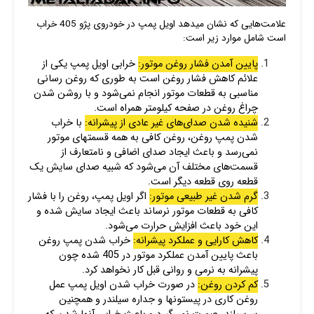
علامت‌هایی که نشان میدهد اویل پمپ در خودروی پژو 405 خراب
است شامل موارد زیر است:
پایین آمدن فشار روغن موتور:
خرابی اویل پمپ یکی از
علائم کاهش فشار روغن است به طوری که روغن رسانی
مناسبی به قطعات موتور انجام نمی‌شود و با روشن شدن
چراغ روغن در صفحه کیلومتر همراه است.
شنیده شدن صدای‌های غیر عادی از پیشرانه:
با خراب
شدن پمپ روغن، روغن کافی به همه قسمتهای موتور
نمی‌رسد و باعث ایجاد صدای اضافی و نامتعارف از
قسمت‌های مختلف آن می‌شود که شبیه صدای سایش یک
قطعه روی قطعه دیگر است.
گرم شدن غیر طبیعی موتور:
اگر اویل پمپ، روغن را با فشار
کافی به قطعات موتور نرساند باعث ایجاد سایش شده و
این خود باعث افزایش حرارت می‌شود.
کاهش کارایی و عملکرد پیشرانه:
خراب شدن پمپ روغن
باعث پایین آمدن عملکرد موتور در 405 شده چون
پیشرانه به نرمی و روانی قبل کار نخواهد کرد.
کم کردن روغن:
در صورت خراب شدن اویل پمپ عمل
روغن کاری در پیستونها و جداره سیلندر و همچنین