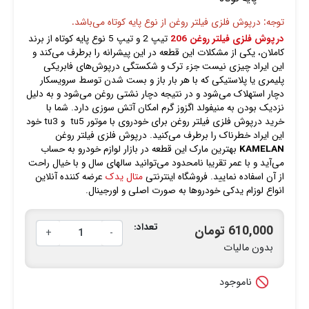
توجه: درپوش فلزی فیلتر روغن از نوع پایه کوتاه می‌باشد.
درپوش فلزی فیلتر روغن 206
تیپ 2 و تیپ 5 نوع پایه کوتاه از برند
کاملان، یکی از مشکلات این قطعه در این پیشرانه را برطرف می‌کند و
این ایراد چیزی نیست جزء ترک و شکستگی درپوش‌های فابریکی
پلیمری یا پلاستیکی که با هر بار باز و بست شدن توسط سرویسکار
دچار استهلاک می‌شود و در نتیجه دچار نشتی روغن می‌شود و به دلیل
نزدیک بودن به منیفولد اگزوز گرم امکان آتش سوزی دارد. شما با
خرید درپوش فلزی فیلتر روغن برای خودروی با موتور tu5 و tu3 خود
این ایراد خطرناک را برطرف می‌کنید. درپوش فلزی فیلتر روغن
KAMELAN
بهترین مارک این قطعه در بازار لوازم خودرو به حساب
می‌آید و با عمر تقریبا نامحدود می‌توانید سالهای سال و با خیال راحت
از آن اسفاده نمایید. فروشگاه اینترنتی
متال یدک
عرضه کننده آنلاین
انواع لوزام یدکی خودروها به صورت اصلی و اورجینال.
تعداد:
610,000 تومان
+
-
بدون مالیات

ناموجود