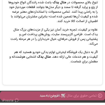
تنوع بالای محصولات در
متال یدک
باعث شده رانندگان انواع خودروها
از پژو و پراید گرفته تا سمند و دیگر مدل‌ها بتوانند قطعات موردنیاز خود
را به راحتی پیدا کنند. تمامی محصولات با استانداردهای معتبر عرضه
شده و کیفیت آن‌ها تضمین شده است؛ بنابراین مشتریان می‌توانند با
اطمینان از اصالت کالا خرید کنند.
علاوه بر کیفیت، تجربه خرید آسان نیز یکی از مزیت‌های بزرگ متال
یدک است. طراحی کاربرپسند سایت، روش‌های پرداخت امن و
پشتیبانی پس از فروش حرفه‌ای، خیال خریداران را در هر مرحله راحت
می‌کند.
اگر به دنبال یک فروشگاه اینترنتی لوازم یدکی خودرو هستید که هم
کیفیت و هم خدمات عالی ارائه دهد،
متال یدک
انتخابی هوشمندانه و
مطمئن برای شماست.

افزودن به سبد
copyright
تمامی حقوق برای متال یدک محفوظ است
iPresta