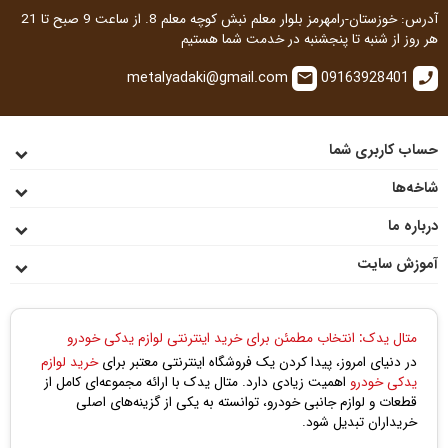
آدرس: خوزستان-رامهرمز بلوار معلم نبش کوچه معلم 8. از ساعت 9 صبح تا 21
هر روز از شنبه تا پنجشنبه در خدمت شما هستیم
metalyadaki@gmail.com
09163928401
email
call
حساب کاربری شما
شاخه‌ها
درباره ما
آموزش سایت
متال یدک: انتخاب مطمئن برای خرید اینترنتی لوازم یدکی خودرو
در دنیای امروز، پیدا کردن یک فروشگاه اینترنتی معتبر برای
خرید لوازم
یدکی خودرو
اهمیت زیادی دارد. متال یدک با ارائه مجموعه‌ای کامل از
قطعات و لوازم جانبی خودرو، توانسته به یکی از گزینه‌های اصلی
خریداران تبدیل شود.