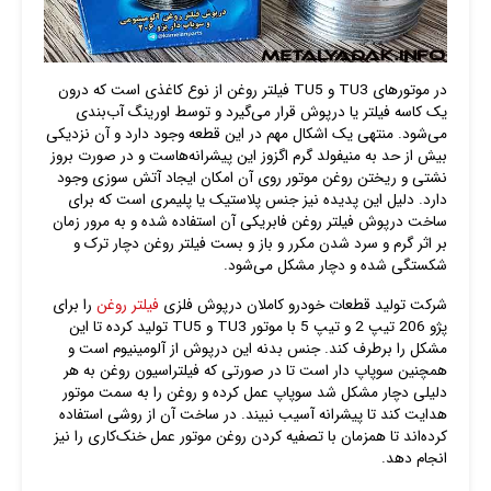
در موتورهای TU3 و TU5 فیلتر روغن از نوع کاغذی است که درون
یک کاسه فیلتر یا درپوش قرار می‌گیرد و توسط اورینگ آب‌بندی
می‌شود. منتهی یک اشکال مهم در این قطعه وجود دارد و آن نزدیکی
بیش از حد به منیفولد گرم اگزوز این پیشرانه‌هاست و در صورت بروز
نشتی و ریختن روغن موتور روی آن امکان ایجاد آتش سوزی وجود
دارد. دلیل این پدیده نیز جنس پلاستیک یا پلیمری است که برای
ساخت درپوش فیلتر روغن فابریکی آن استفاده شده و به مرور زمان
بر اثر گرم و سرد شدن مکرر و باز و بست فیلتر روغن دچار ترک و
شکستگی شده و دچار مشکل می‌شود.
شرکت تولید قطعات خودرو کاملان درپوش فلزی
فیلتر روغن
را برای
پژو 206 تیپ 2 و تیپ 5 با موتور TU3 و TU5 تولید کرده تا این
مشکل را برطرف کند. جنس بدنه این درپوش از آلومینیوم است و
همچنین سوپاپ دار است تا در صورتی که فیلتراسیون روغن به هر
دلیلی دچار مشکل شد سوپاپ عمل کرده و روغن را به سمت موتور
هدایت کند تا پیشرانه آسیب نبیند. در ساخت آن از روشی استفاده
کرده‌اند تا همزمان با تصفیه کردن روغن موتور عمل خنک‌کاری را نیز
انجام دهد.