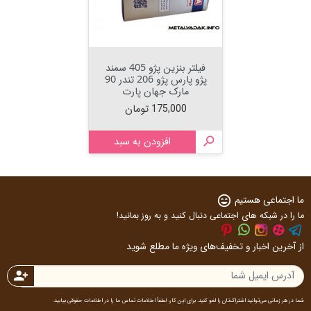
فیلتر بنزین پژو 405 سمند
پژو پارس پژو 206 تندر 90
مارک جهان پارت
قیمت
175,000 تومان

افزودن به سبد
ما اجتماعی هستیم
sentiment_very_satisfied
ما را در شبکه های اجتماعی دنبال کنید و به روز بمانید!
از آخرین اخبار و تخفیف‌های ویژه ما مطلع شوید
person_add
شما در هر زمانی می‌توانید اشتراک‌تان را لغو کنید. برای این کار، لطفاً اطلاعات تماس ما را در اطلاعات حقوقی بیابید.