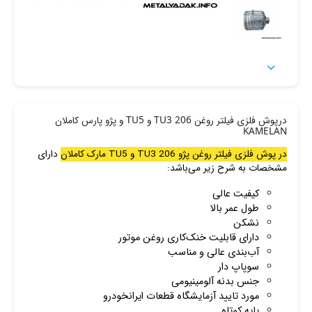

درپوش فلزی فیلتر روغن 206 TU3 و TU5 و پژو پارس کاملان
KAMELAN
در پوش فلزی فیلتر روغن پژو 206 TU3 و TU5 مارک کاملان
دارای
مشخصات به شرح زیر می‌باشد:
کیفیت عالی
طول عمر بالا
نشکن
دارای قابلیت خنک‌کاری روغن موتور
آب‌بندی عالی و مناسب
سوپاپ دار
جنس بدنه آلومینیومی
مورد تایید آزمایشگاه قطعات ایرانخودرو
پایه کوتاه