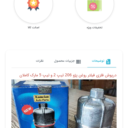
تخفیفات ویژه
اصالت کالا
description
توضیحات
view_list
جزییات محصول
نظرات
درپوش فلزی فیلتر روغن پژو 206 تیپ 2 و تیپ 5 مارک کاملان