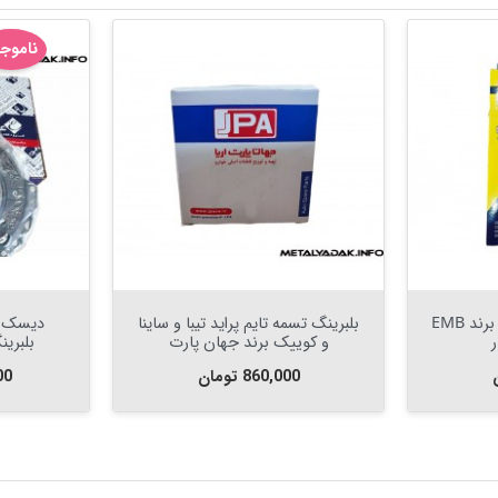
ناموج


افزودن به سبد

تسمه تایم پراید تیبا ساینا برند EMB
بلبرینگ تسمه تایم پراید تیبا و ساینا
دیسک و 
ر
و کوییک برند جهان پارت
بلبری
قیمت
قی
860,000 تومان
000