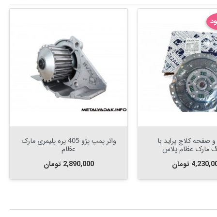
ود

افزودن به سبد


افزودن به سبد
صفحه کلاچ پراید با
واتر پمپ پژو 405 پره پلیمری مارک
نگ مارک عظام پلاس
عظام
مت
قیمت
4,230, تومان
2,890,000 تومان