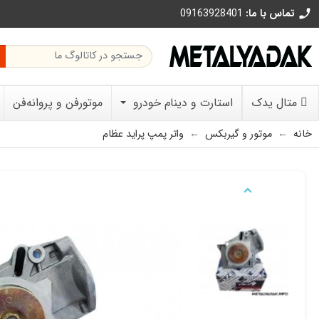
تماس با ما:
09163928401
call
متال یدک
استارت و دینام خودرو
موتورفن و پروانه‌فن
خانه
موتور و گیربکس
واتر پمپ پراید عظام
