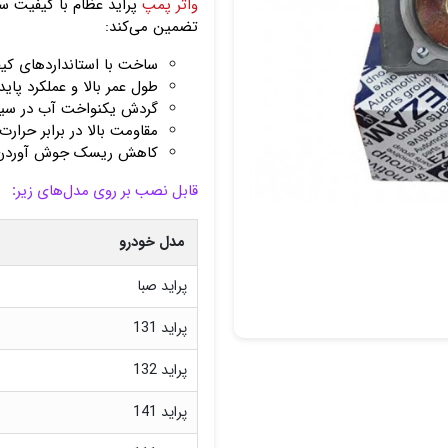
واتر پمپ
پراید عظام با کیفیت سا
تضمین می‌کند:
ساخت با استانداردهای کیفی
طول عمر بالا و عملکرد پایدا
گردش یکنواخت آب در سیس
مقاومت بالا در برابر حرارت
کاهش ریسک جوش آوردن 
قابل نصب بر روی مدل‌های زیر:
مدل خودرو
پراید صبا
پراید 131
پراید 132
پراید 141