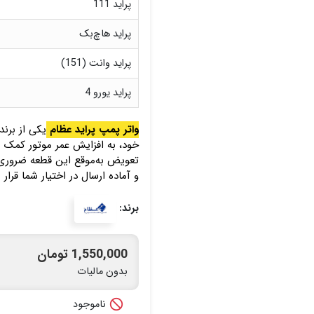
پراید 111
پراید هاچ‌بک
پراید وانت (151)
پراید یورو 4
واتر پمپ پراید عظام
یکی از برند
خود، به افزایش عمر موتور کمک 
تعویض به‌موقع این قطعه ضروری 
و آماده ارسال در اختیار شما قرار 
برند:
1,550,000 تومان
بدون مالیات

ناموجود