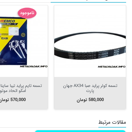
ناموجود


افزودن به سبد


افزودن به سبد
تسمه کولر پراید صبا AX34 جهان
پارت
امکو اتحاد موتو
قیمت
قیمت
580,000 تومان
570,000 تومان
مقالات مرتبط