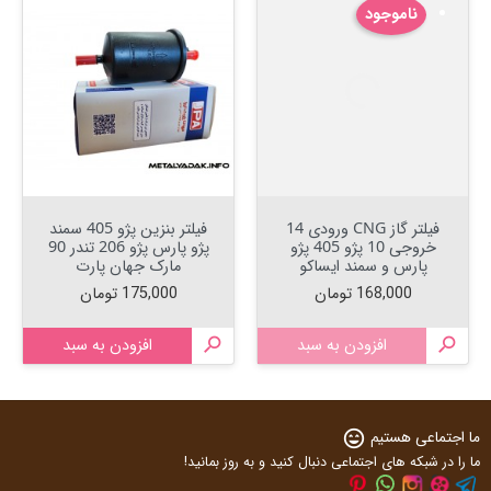
ناموجود
فیلتر گاز CNG ورودی 14
فیلتر بنزین پژو 405 سمند
خروجی 10 پژو 405 پژو
پژو پارس پژو 206 تندر 90
پارس و سمند ایساکو
مارک جهان پارت
قیمت
قیمت
168,000 تومان
175,000 تومان

افزودن به سبد

افزودن به سبد
ما اجتماعی هستیم
sentiment_very_satisfied
ما را در شبکه های اجتماعی دنبال کنید و به روز بمانید!