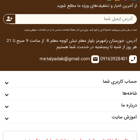
از آخرین اخبار و تخفیف‌های ویژه ما مطلع شوید
person_add
شما در هر زمانی می‌توانید اشتراک‌تان را لغو کنید. برای این کار، لطفاً اطلاعات تماس ما را در اطلاعات حقوقی بیابید.
آدرس: خوزستان-رامهرمز بلوار معلم نبش کوچه معلم 8. از ساعت 9 صبح تا 21
هر روز از شنبه تا پنجشنبه در خدمت شما هستیم
metalyadaki@gmail.com
09163928401
email
call
حساب کاربری شما
شاخه‌ها
درباره ما
آموزش سایت
متال یدک: انتخاب مطمئن برای خرید اینترنتی لوازم یدکی خودرو