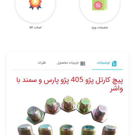
تخفیفات ویژه
اصالت کالا
description
توضیحات
view_list
جزییات محصول
نظرات
پیچ کارتل پژو 405 پژو پارس و سمند با
واشر