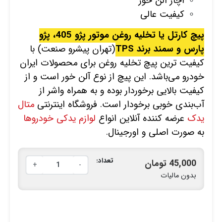
اچار آلن خور
کیفیت عالی
پیچ کارتل یا تخلیه روغن موتور پژو 405، پژو
پارس و سمند برند TPS
(تهران پیشرو صنعت) با
کیفیت ترین پیچ تخلیه روغن برای محصولات ایران
خودرو می‌باشد. این پیچ از نوع آلن خور است و از
کیفیت بالایی برخوردار بوده و به همراه واشر از
آب‌بندی خوبی برخودار است. فروشگاه اینترنتی
متال
یدک
عرضه کننده آنلاین انواع
لوازم یدکی خودروها
به صورت اصلی و اورجینال.
تعداد:
45,000 تومان
+
-
بدون مالیات