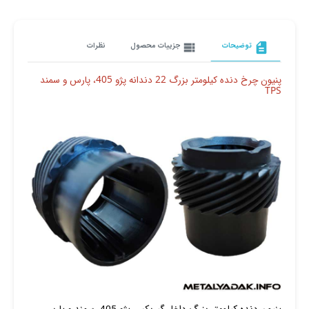
description
توضیحات
view_list
جزییات محصول
نظرات
پنیون چرخ دنده کیلومتر بزرگ 22 دندانه پژو 405، پارس و سمند
TPS