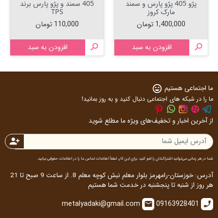
پژو 405 پژو پارس و سمند
405 سمند و پژو پارس برند
مارک کروز
TPS
قیمت
قیمت
1,400,000 تومان
110,000 تومان

افزودن به سبد

افزودن به سبد
ما اجتماعی هستیم
sentiment_very_satisfied
ما را در شبکه های اجتماعی دنبال کنید و به روز بمانید!
از آخرین اخبار و تخفیف‌های ویژه ما مطلع شوید
person_add
شما در هر زمانی می‌توانید اشتراک‌تان را لغو کنید. برای این کار، لطفاً اطلاعات تماس ما را در اطلاعات حقوقی بیابید.
آدرس: خوزستان-رامهرمز بلوار معلم نبش کوچه معلم 8. از ساعت 9 صبح تا 21
هر روز از شنبه تا پنجشنبه در خدمت شما هستیم
metalyadaki@gmail.com
09163928401
email
call