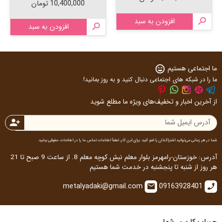
قیمت
10,400,000 تومان

افزودن به سبد

افزودن به سبد
ما اجتماعی هستیم
sentiment_very_satisfied
ما را در شبکه های اجتماعی دنبال کنید و به روز بمانید!
از آخرین اخبار و تخفیف‌های ویژه ما مطلع شوید
person_add
شما در هر زمانی می‌توانید اشتراک‌تان را لغو کنید. برای این کار، لطفاً اطلاعات تماس ما را در اطلاعات حقوقی بیابید.
آدرس: خوزستان-رامهرمز بلوار معلم نبش کوچه معلم 8. از ساعت 9 صبح تا 21
هر روز از شنبه تا پنجشنبه در خدمت شما هستیم
metalyadaki@gmail.com
09163928401
email
call