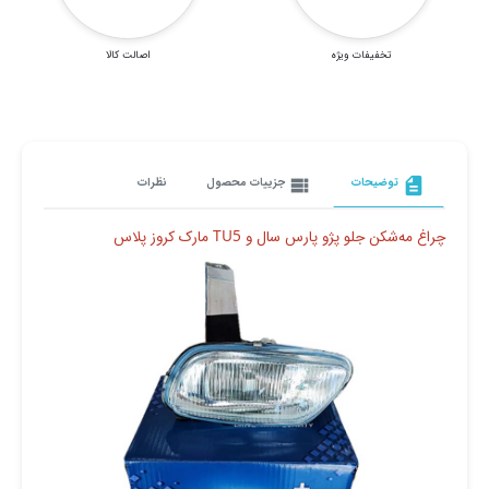
تخفیفات ویژه
اصالت کالا
description
توضیحات
view_list
جزییات محصول
نظرات
چراغ مه‌شکن جلو پژو پارس سال و TU5 مارک کروز پلاس