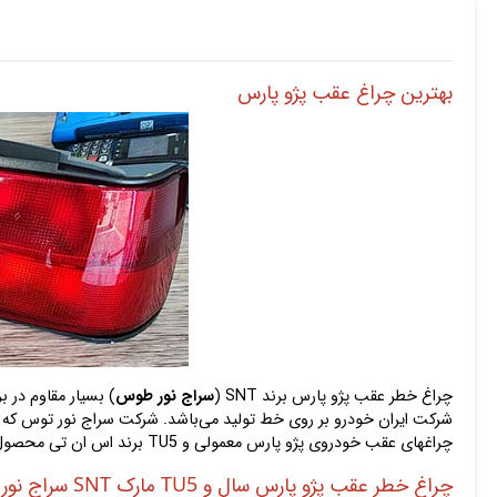
بهترین چراغ عقب پژو پارس
چراغ خطر عقب پژو پارس برند SNT (
سراج نور طوس
چراغهای عقب خودروی پژو پارس معمولی و TU5 برند اس ان تی محصول خوش ساخت و زیبایی است که در صورت خرید از مزایای آن بهره‌مند خواهید شد.
چراغ خطر عقب پژو پارس سال و TU5 مارک SNT سراج نور توس