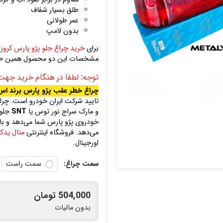
طلق بسیار شفاف
عمر طولانی
بدون لامپ
برای
خرید چراغ جلو پژو پارس کروز
و
مشخصات این دو محصول همین حالا 
توجه: لطفا در هنگام خرید جهت
چراغ خطر عقب پژو پارس برند اس
تایید شرکت ایران خودرو است. چراغ
و مارک سراج نور توس یا
SNT
جلوه
خودروی پژو پارس شما می‌دهد و با ن
می‌دهد. فروشگاه اینترنتی
متال ید
اورجینال.
سمت چراغ:
سمت راست
504,000 تومان
بدون مالیات