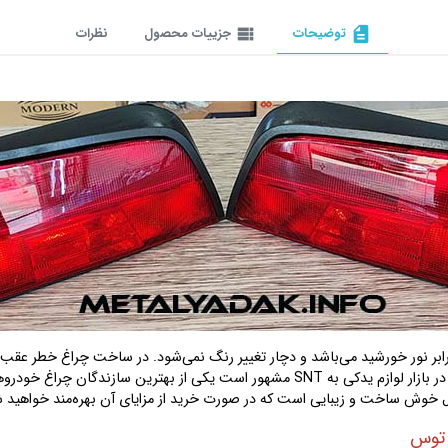
description
توضیحات
view_list
جزییات محصول
نظرات
شرکت ایران خودرو بر روی خط تولید می‌باشد. شرکت سراج نور توس که در بازار لوازم یدکی به