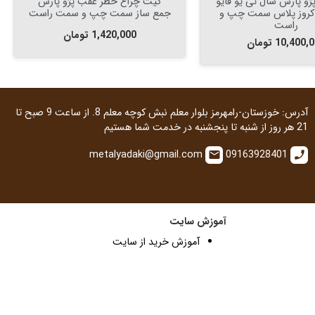
س و
چراغ خطر عقب پژو 405 GLX
 چپ و
راست جمع ساز
ایکس سمت چپ
قیمت
قیمت
1,550,000 تومان
1,550,000
آدرس: خوزستان-رامهرمز بلوار معلم نبش کوچه معلم 8. از ساعت 9 صبح تا
21 هر روز از شنبه تا پنجشنبه در خدمت شما هستیم
metalyadaki@gmail.com
09163928401
email
call
آموزش سایت
آموزش خرید از سایت