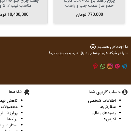
و پارس سال تی یو فایو
کیت چراغ خطر عقب پژو پارس
د کروز پلاس سمت چپ و
جمع ساز سمت چپ و سمت راست
راست
قیمت
1,420,000 تومان
ت
10,4 تومان
ما اجتماعی هستیم
sentiment_very_satisfied
ما را در شبکه های اجتماعی دنبال کنید و به روز بمانید!
account_circle
حساب کاربری شما
extension
شاخه‌ها
اطلاعات شخصی
کاهش قیمت
سفارش‌ها
محصولات 
رسیدهای مالی
پرفروش تر
آدرس‌ها
برندها
استارت و د