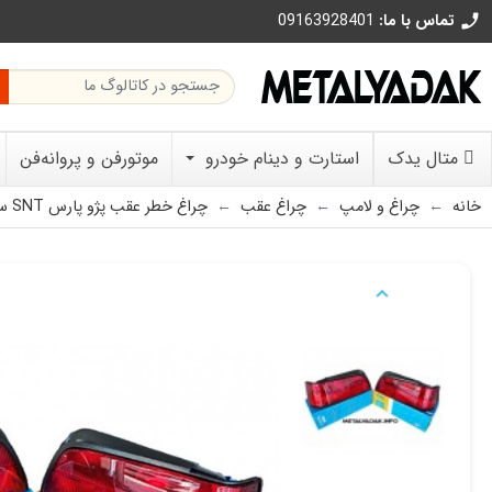
تماس با ما:
09163928401
call
متال یدک
استارت و دینام خودرو
موتورفن و پروانه‌فن
خانه
چراغ و لامپ
چراغ عقب
چراغ خطر عقب پژو پارس SNT سمت چپ و سمت راست
