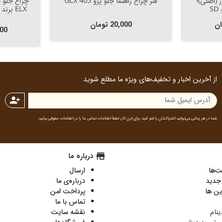
قیمت چراغ جلو پژو 405 جمع ساز
جفت چراغ جلو سمند ال ایک
(چپ و راست)
سمند EF7 مارک کروز پلاس
راست
قیمت
4,560,000 تومان
قیمت
10,400,000 تومان
از آخرین اخبار و تخفیف‌های ویژه ما مطلع شوید
person_add
شما در هر زمانی می‌توانید اشتراک‌تان را لغو کنید. برای این کار، لطفاً اطلاعات تماس ما را در اطلاعات حقوقی بیابید.
store
درباره ما
‌ها
ارسال
جدید
درباره‌ی ما
ین ها
پرداخت امن
تماس با ما
ینام
نقشه سایت