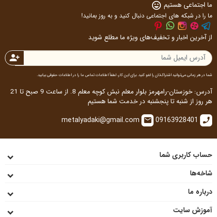
ما اجتماعی هستیم
sentiment_very_satisfied
ما را در شبکه های اجتماعی دنبال کنید و به روز بمانید!
از آخرین اخبار و تخفیف‌های ویژه ما مطلع شوید
person_add
شما در هر زمانی می‌توانید اشتراک‌تان را لغو کنید. برای این کار، لطفاً اطلاعات تماس ما را در اطلاعات حقوقی بیابید.
آدرس: خوزستان-رامهرمز بلوار معلم نبش کوچه معلم 8. از ساعت 9 صبح تا 21
هر روز از شنبه تا پنجشنبه در خدمت شما هستیم
metalyadaki@gmail.com
09163928401
email
call
حساب کاربری شما
شاخه‌ها
درباره ما
آموزش سایت