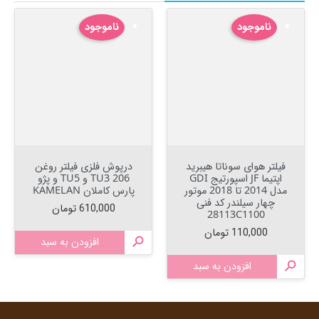
ناموجود
ناموجود
فیلتر هوای سوناتا هیبرید
درپوش فلزی فیلتر روغن
اپتیما JF اسپورتیج GDI
206 TU3 و TU5 و پژو
مدل 2014 تا 2018 موتور
پارس کاملان KAMELAN
چهار سیلندر کد فنی
قیمت
610,000 تومان
28113C1100
قیمت
110,000 تومان

افزودن به سبد

افزودن به سبد