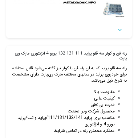

رله فن و کولر سه قلو پراید 111 131 132 یورو 4 انژکتوری مارک وی
پارت
رله سه قلو پراید که به آن رله فن یا کولر نیز گفته می‌شود قابل استفاده
برای خودروی پراید در مدلهای مختلف مارک وی‌پارت دارای مشخصات
به شرح ذیل می‌باشد:
مقاومت بالا
کیفیت عالی
قدرت بی‌نظیر
محصول شرکت ویرا صنعت
مناسب برای پراید 111/131/132/141/پراید وانت/پراید
یورو 4 و انژکتوری
عملکرد مطمئن رله در تمامی شزایط