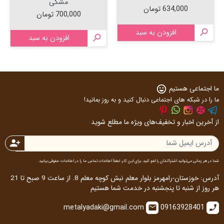
مشکی
قیمت
634,000 تومان
قیمت
700,000 تومان

افزودن به سبد

افزودن به سبد
ما اجتماعی هستیم
sentiment_very_satisfied
ما را در شبکه های اجتماعی دنبال کنید و به روز بمانید!
از آخرین اخبار و تخفیف‌های ویژه ما مطلع شوید
person_add
شما در هر زمانی می‌توانید اشتراک‌تان را لغو کنید. برای این کار، لطفاً اطلاعات تماس ما را در اطلاعات حقوقی بیابید.
آدرس: خوزستان-رامهرمز بلوار معلم نبش کوچه معلم 8. از ساعت 9 صبح تا 21
هر روز از شنبه تا پنجشنبه در خدمت شما هستیم
metalyadaki@gmail.com
09163928401
email
call