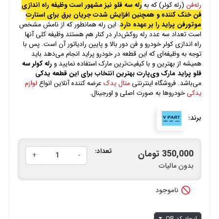
رله‌فن
(رله کولر) که به
رله سه قلو نیز مشهور است وظیفه راه اندازی
فن خنک کننده و همچنین افزایش شدت جریان برق برای استارت
موتورفن پراید را بر عهده دارد
. این رله همانطور که از نامش مشخص
است تعداد سه عدد رله روکش‌دار در کنار هم هستند وظیفه کلی آنها
راه اندازی کولر خودرو و فن دور بالا و پایین رادیاتور آن است. پس با
توجه به وظیفه‌ای که این قطعه در خودرو پراید انجام می‌دهد باید
همیشه از بهترین و با کیفیت‌ترین مارک استفاده نمایید و
رله کولر سه
قلو پراید مارک وی‌پارت بهترین انتخاب برای این قطعه یدکی
می‌باشد. فروشگاه اینترنتی
متال یدک
عرضه کننده آنلاین انواع
لوازم
یدکی
خودروها به صورت اصلی و اورجینال.
برند:
تعداد:
350,000 تومان
+
-
بدون مالیات

ناموجود
ایجاد کد QR